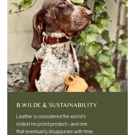
c
e
B.WILDE & SUSTAINABILITY
Leather is considered the world’s
oldest recycled product–and one
that eventually disappears with time,