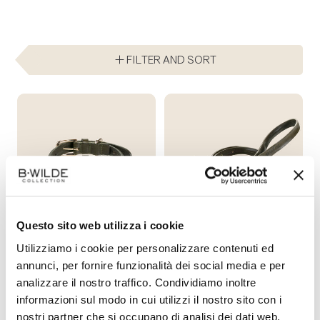
FILTER AND SORT
Questo sito web utilizza i cookie
R
R
Utilizziamo i cookie per personalizzare contenuti ed
€85,00
€120,00
FROM
FROM
annunci, per fornire funzionalità dei social media e per
e
e
MILO COLLAR - OLIVE
MILO LEASH - OLIVE
analizzare il nostro traffico. Condividiamo inoltre
g
g
informazioni sul modo in cui utilizzi il nostro sito con i
QUICKSHOP
QUICKSHOP
u
u
nostri partner che si occupano di analisi dei dati web,