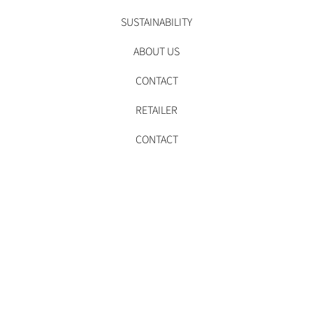
SUSTAINABILITY
ABOUT US
CONTACT
RETAILER
CONTACT
SIZE CHART
TERMS OF SERVICE
PRIVACY POLICY
COOKIE POLICY
SHIPPING & RETURNS