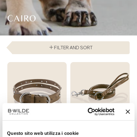
CAIRO
FILTER AND SORT
R
R
€135,00
€135,00
FROM
Questo sito web utilizza i cookie