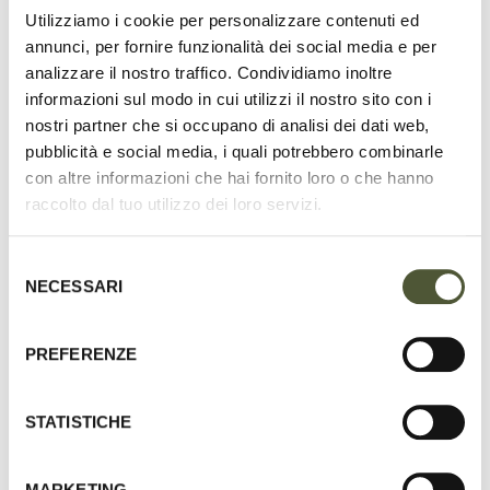
e
e
CAIRO COLLAR - CLAY
CAIRO LEASH - CLAY
Utilizziamo i cookie per personalizzare contenuti ed
g
g
annunci, per fornire funzionalità dei social media e per
ADD TO CART
QUICKSHOP
u
u
analizzare il nostro traffico. Condividiamo inoltre
l
l
informazioni sul modo in cui utilizzi il nostro sito con i
a
a
nostri partner che si occupano di analisi dei dati web,
ON SALE
r
r
pubblicità e social media, i quali potrebbero combinarle
con altre informazioni che hai fornito loro o che hanno
p
p
raccolto dal tuo utilizzo dei loro servizi.
r
r
i
i
Selezione
c
c
NECESSARI
del
e
e
consenso
R
S
R
€229,50
€135,00
PREFERENZE
FROM
FROM
e
a
e
SAVE €40,50 (15%)
CAIRO COLLAR - BLACK
g
l
g
CAIRO SET - CLAY
u
STATISTICHE
QUICKSHOP
e
u
l
QUICKSHOP
a
p
l
MARKETING