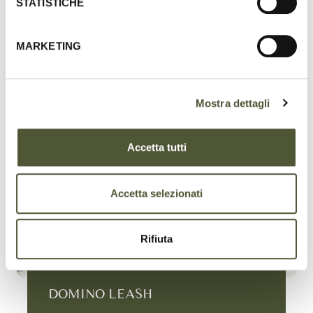
STATISTICHE
MARKETING
Share
on
Facebook
Mostra dettagli
Accetta tutti
Accetta selezionati
Rifiuta
DOMINO LEASH