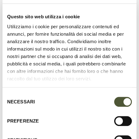
Questo sito web utilizza i cookie
Utilizziamo i cookie per personalizzare contenuti ed
HANDMADE IN ITALY
annunci, per fornire funzionalità dei social media e per
entirely from premium-quality Italian
analizzare il nostro traffico. Condividiamo inoltre
leather and suede
informazioni sul modo in cui utilizzi il nostro sito con i
nostri partner che si occupano di analisi dei dati web,
pubblicità e social media, i quali potrebbero combinarle
con altre informazioni che hai fornito loro o che hanno
raccolto dal tuo utilizzo dei loro servizi.
UNRIVALED DURABILITY
designed to stand the test of time
Selezione
NECESSARI
del
consenso
PREFERENZE
100% SUSTAINABLE
and crafted from all-natural materials