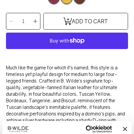
SELECT
QUANTITY
Decrease
Increase
ADD TO CART
quantity
quantity
for
for
DOMINO
DOMINO
leash
leash
-
-
TANGERINE
TANGERINE
Much like the game for which it’s named, this style is a
timeless yet playful design for medium to large four-
legged friends. Crafted in B. Wilde’s signature top-
quality, vegetable-tanned Italian leather for ultimate
durability, in four beautiful colors, Tuscan Yellow,
Bordeaux, Tangerine, and Biscuit, reminiscent of the
Tuscan landscape’s inimitable palette, it features
decorative perforations inspired by a domino’s pips, and
antique silver hardware including a sturdy D-ring with
B.Wilde nameplate.