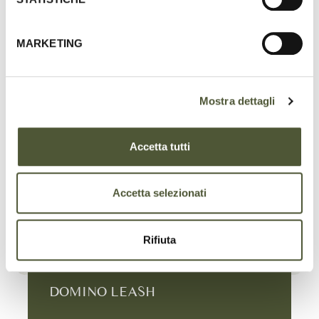
Share
MARKETING
on
Facebook
Mostra dettagli
Accetta tutti
Accetta selezionati
Rifiuta
DOMINO LEASH