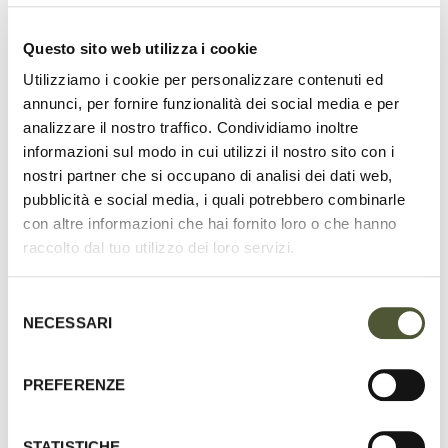
Questo sito web utilizza i cookie
Utilizziamo i cookie per personalizzare contenuti ed
HANDMADE IN ITALY
annunci, per fornire funzionalità dei social media e per
entirely from premium-quality Italian
analizzare il nostro traffico. Condividiamo inoltre
leather and suede
informazioni sul modo in cui utilizzi il nostro sito con i
nostri partner che si occupano di analisi dei dati web,
pubblicità e social media, i quali potrebbero combinarle
con altre informazioni che hai fornito loro o che hanno
raccolto dal tuo utilizzo dei loro servizi.
UNRIVALED DURABILITY
designed to stand the test of time
Selezione
NECESSARI
del
consenso
PREFERENZE
100% SUSTAINABLE
and crafted from all-natural materials
STATISTICHE