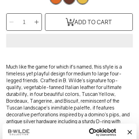
SELECT
QUANTITY
Decrease
Increase
ADD TO CART
quantity
quantity
for
for
DOMINO
DOMINO
leash
leash
-
-
BORDEAUX
BORDEAUX
Much like the game for which it’s named, this style is a
timeless yet playful design for medium to large four-
legged friends. Crafted in B. Wilde’s signature top-
quality, vegetable-tanned Italian leather for ultimate
durability, in four beautiful colors, Tuscan Yellow,
Bordeaux, Tangerine, and Biscuit, reminiscent of the
Tuscan landscape’s inimitable palette, it features
decorative perforations inspired by a domino’s pips, and
antique silver hardware including a sturdy D-ring with
B.Wilde nameplate.