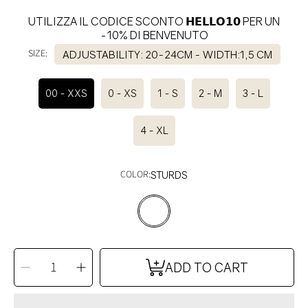
UTILIZZA IL CODICE SCONTO 𝗛𝗘𝗟𝗟𝗢𝟭𝟬 PER UN
-10% DI BENVENUTO
SIZE:
ADJUSTABILITY: 20-24CM - WIDTH:1,5 CM
00 - XXS
0 - XS
1 - S
2 - M
3 - L
4 - XL
COLOR:
STURDS
SELECT
QUANTITY
Decrease
Increase
ADD TO CART
quantity
quantity
for
for
SPARKY
SPARKY
collar
collar