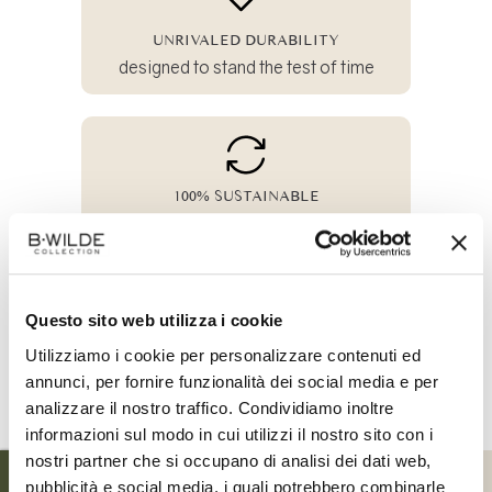
UNRIVALED DURABILITY
designed to stand the test of time
100% SUSTAINABLE
and crafted from all-natural materials
Share
Questo sito web utilizza i cookie
on
Utilizziamo i cookie per personalizzare contenuti ed
Facebook
annunci, per fornire funzionalità dei social media e per
SIZE CHART
analizzare il nostro traffico. Condividiamo inoltre
informazioni sul modo in cui utilizzi il nostro sito con i
nostri partner che si occupano di analisi dei dati web,
SIZE
SIZE
00-XXS
0-XS
pubblicità e social media, i quali potrebbero combinarle